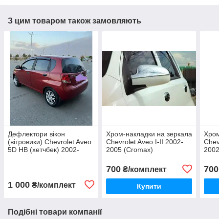
З цим товаром також замовляють
Дефлектори вікон
Хром-накладки на зеркала
Хром
(вітровики) Chevrolet Aveo
Chevrolet Aveo I-II 2002-
Chev
5D HB (хетчбек) 2002-
2005 (Cromax)
2002
(Autoclover/Корея)
700
700
₴/комплект
1 000
₴/комплект
Купити
Подібні товари компанії