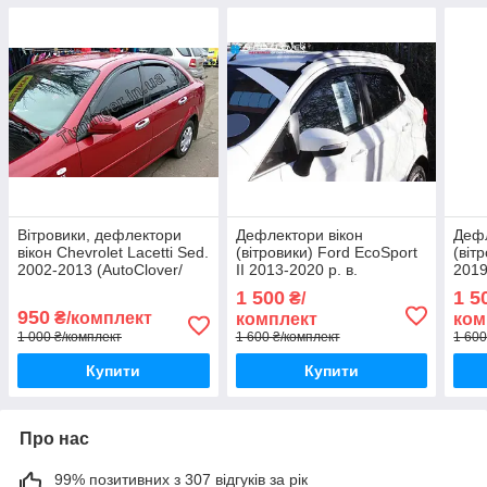
Вітровики, дефлектори
Дефлектори вікон
Дефл
вікон Chevrolet Lacetti Sed.
(вітровики) Ford EcoSport
(віт
2002-2013 (AutoClover/
II 2013-2020 р. в.
2019
Корея)
(Autoclover/Корея/D094)
Коре
1 500
1 5
₴/
950
₴/комплект
комплект
ком
1 000 ₴/комплект
1 600 ₴/комплект
1 600
Купити
Купити
Про нас
99% позитивних з 307 відгуків за рік