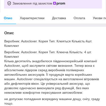
Замовлення під захистом
Опис
Характеристики
Доставка
Оплата
Умови п
Опис
Виробник: Autoclover. Корея Тип: Клеяться Кількість:4шт.
Комплект
Виробник: Autoclover. Корея Тип: Клеюча Кількість: 4 шт.
Комплект
Кілька десятиліть знадобилося південнокорейській компанії
Autoclover, щоб заслужити світове визнання. Тепер вона є
абсолютним лідером серед виробників полімерних
автомобільних аксесуарів. Її продукція варта корейських
машин. Autoclover спеціалізується на виготовленні вітровиків
або дефлекторів вікон. Це універсальний аксесуар, що
дозволяє одночасно виконувати ряд функцій, без яких
неможливе комфортне пересування автомобілем:
не допускає попадання всередину машини дощу, снігу, граду
тощо.