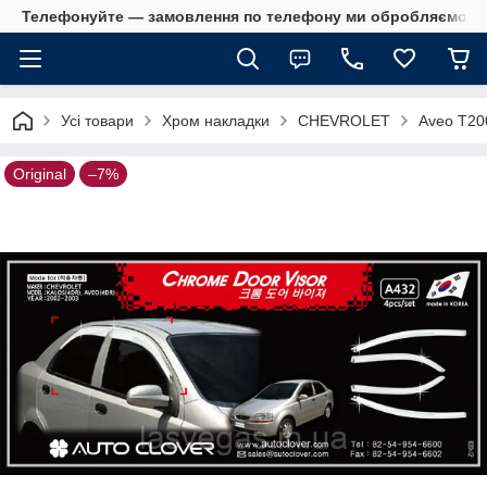
Телефонуйте — замовлення по телефону ми обробляємо в 
Усі товари
Хром накладки
CHEVROLET
Aveo T20
Original
–7%