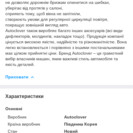
не дозволяє дорожнім бризкам опинитися на шибках,
уберігає від протягів у салоні,
сприяють тому, щоб вікна не запітніли,
створюють умови для регулярної циркуляції повітря,
покращує зовнішній вигляд авто.
Autoclover також виробляє багато інших аксесуарів (всі види
дефлекторів, молдингів, накладок тощо). Продукція компанії
цінується високою якістю, надійністю та різноманітністю. Вона
легко встановлюється і порівняно з іншими постачальниками
має цілком прийнятні ціни. Бренд Autoclover – це грамотний
вибір власників машин, яким важливі стиль автомобіля та
якість деталей.
Приховати
Характеристики
Основні
Виробник
Autoclover
Країна виробник
Південна Корея
Стан
Новий