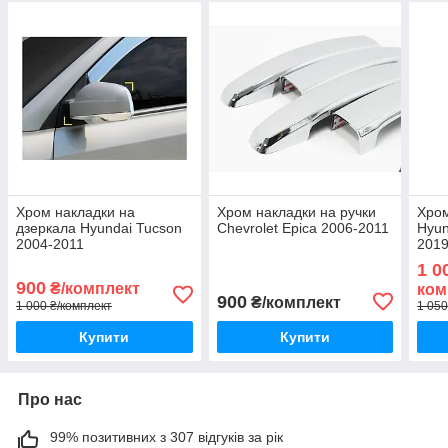
Хром накладки на
Хром накладки на ручки
Хром
дзеркала Hyundai Tucson
Chevrolet Epica 2006-2011
Hyun
2004-2011
2019
1 0
900
₴/комплект
ком
900
₴/комплект
1 000 ₴/комплект
1 050
Купити
Купити
Про нас
99% позитивних з 307 відгуків за рік