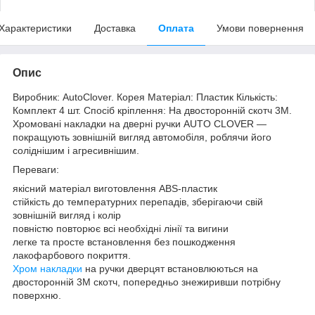
Характеристики
Доставка
Оплата
Умови повернення
Опис
Виробник: AutoClover. Корея Матеріал: Пластик Кількість:
Комплект 4 шт. Спосіб кріплення: На двосторонній скотч 3М.
Хромовані накладки на дверні ручки AUTO CLOVER —
покращують зовнішній вигляд автомобіля, роблячи його
соліднішим і агресивнішим.
Переваги:
якісний матеріал виготовлення ABS-пластик
стійкість до температурних перепадів, зберігаючи свій
зовнішній вигляд і колір
повністю повторює всі необхідні лінії та вигини
легке та просте встановлення без пошкодження
лакофарбового покриття.
Хром накладки
на ручки дверцят встановлюються на
двосторонній 3М скотч, попередньо знежиривши потрібну
поверхню.