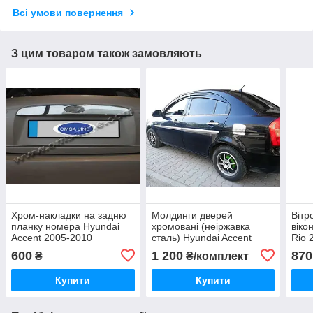
Всі умови повернення
З цим товаром також замовляють
Хром-накладки на задню
Молдинги дверей
Вітр
планку номера Hyundai
хромовані (неіржавка
віко
Accent 2005-2010
сталь) Hyundai Accent
Rio 
2006-2011 (Omsa)
Dong
600
1 200
870
₴
₴/комплект
Купити
Купити