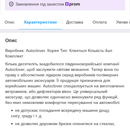
Замовлення під захистом
Опис
Характеристики
Доставка
Оплата
Умови 
Опис
Виробник: Autoclover. Корея Тип: Клеяться Кількість:4шт.
Комплект
Кілька десятиліть знадобилося південнокорейської компанії
Autoclover, щоб заслужити світове визнання. Тепер вона по
праву є абсолютним лідером серед виробників полімерних
автомобільних аксесуарів. Її продукція призначена для
корейських машин. Autoclover спеціалізується на виготовленні
ветровиков, або дефлекторів вікон. Це універсальний
аксесуар, що дозволяє одночасно виконувати ряд функцій,
без яких неможливе комфортне пересування на автомобілі:
не допускає попадання всередину машини дощу,
снігу, граду і т. д.
не дозволяє дорожнім бризок опинитися на стеклах,