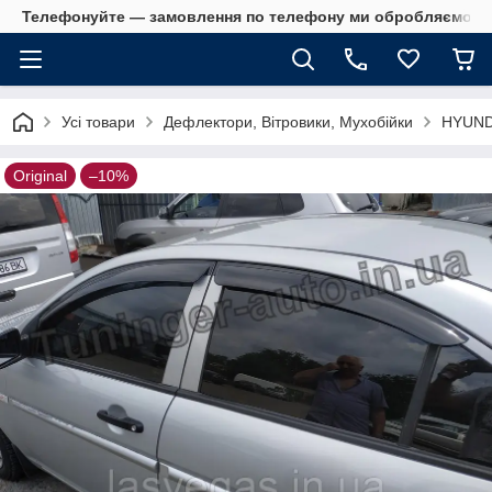
Телефонуйте — замовлення по телефону ми обробляємо в 
Усі товари
Дефлектори, Вітровики, Мухобійки
HYUND
Original
–10%