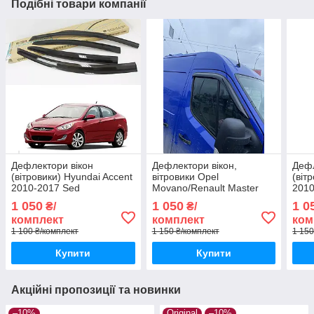
Подібні товари компанії
Дефлектори вікон
Дефлектори вікон,
Дефл
(вітровики) Hyundai Accent
вітровики Opel
(віт
2010-2017 Sed
Movano/Renault Master
2010
(Autoclover/Корея)
2010-2024 (Autoclover/
Коре
1 050
1 050
1 0
₴/
₴/
Корея)
комплект
комплект
ком
1 100 ₴/комплект
1 150 ₴/комплект
1 150
Купити
Купити
Акційні пропозиції та новинки
–10%
Original
–10%