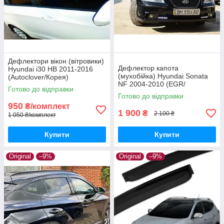
Дефлектори вікон (вітровики)
Дефлектор капота
Hyundai i30 HB 2011-2016
(мухобійка) Hyundai Sonata
(Autoclover/Корея)
NF 2004-2010 (EGR/
Готово до відправки
Австралія)
Готово до відправки
950
₴/комплект
1 900
₴
2 100 ₴
1 050 ₴/комплект
Купити
Купити
Original
–9%
Original
–9%