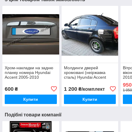
Хром-накладки на задню
Молдинги дверей
Вітр
планку номера Hyundai
хромовані (неіржавка
віко
Accent 2005-2010
сталь) Hyundai Accent
2010
2006-2011 (Omsa)
950
600
1 200
₴
₴/комплект
1 050
Купити
Купити
Подібні товари компанії