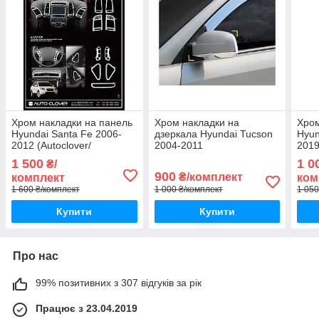
Хром накладки на панель
Хром накладки на
Хром
Hyundai Santa Fe 2006-
дзеркала Hyundai Tucson
Hyun
2012 (Autoclover/
2004-2011
2019
Корея/C371)
1 500
1 0
₴/
900
₴/комплект
комплект
ком
1 600 ₴/комплект
1 000 ₴/комплект
1 050
Купити
Купити
Про нас
99% позитивних з 307 відгуків за рік
Працює з 23.04.2019