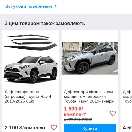
Всі умови повернення
З цим товаром також замовляють
Дефлектори вікон
Дефлектори вікон із хром
Дефл
(вітровики) Toyota Rav 4
молдингом, вітровики
молд
2019-2025 6шт.
Toyota Rav-4 2019- (неірж
Toyo
(Autoclover/Корея)
смуга)
(Aut
1 600
₴/
комплект
1 700 ₴/комплект
2 100
4 5
₴/комплект
Купити