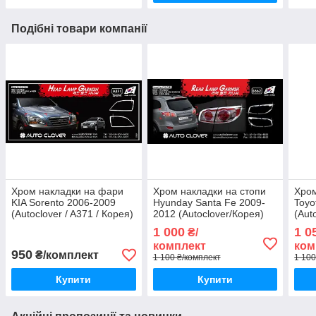
Подібні товари компанії
Хром накладки на фари
Хром накладки на стопи
Хром
KIA Sorento 2006-2009
Hyunday Santa Fe 2009-
Toyo
(Autoclover / A371 / Корея)
2012 (Autoclover/Корея)
(Aut
1 000
1 0
₴/
комплект
ком
950
₴/комплект
1 100 ₴/комплект
1 100
Купити
Купити