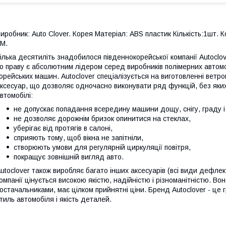
иробник: Auto Clover. Корея Матеріал: ABS пластик Кількість:1шт. 
М.
ілька десятиліть знадобилося південнокорейської компанії Autoclo
о праву є абсолютним лідером серед виробників полімерних автомо
орейських машин. Autoclover спеціалізується на виготовленні ветро
ксесуар, що дозволяє одночасно виконувати ряд функцій, без як
втомобілі:
не допускає попадання всередину машини дощу, снігу, граду і 
не дозволяє дорожнім бризок опинитися на стеклах,
уберігає від протягів в салоні,
сприяють тому, щоб вікна не запітніли,
створюють умови для регулярній циркуляції повітря,
покращує зовнішній вигляд авто.
utoclover також виробляє багато інших аксесуарів (всі види дефлек
омпанії цінується високою якістю, надійністю і різноманітністю. Во
остачальниками, має цілком прийнятні ціни. Бренд Autoclover - це 
тиль автомобіля і якість деталей.