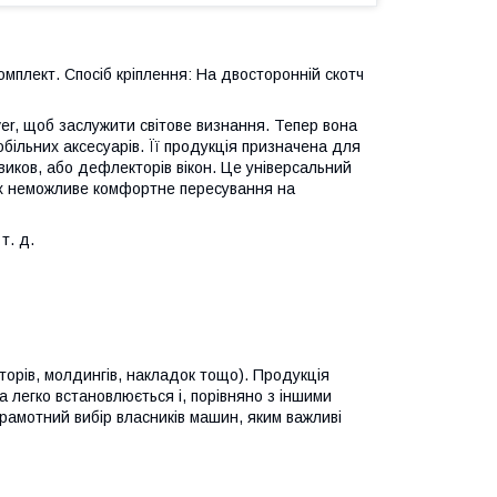
Комплект. Спосіб кріплення: На двосторонній скотч
ver, щоб заслужити світове визнання. Тепер вона
більних аксесуарів. Її продукція призначена для
виков, або дефлекторів вікон. Це універсальний
их неможливе комфортне пересування на
т. д.
торів, молдингів, накладок тощо). Продукція
на легко встановлюється і, порівняно з іншими
грамотний вибір власників машин, яким важливі