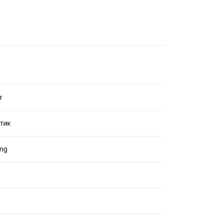
r
тик
ng