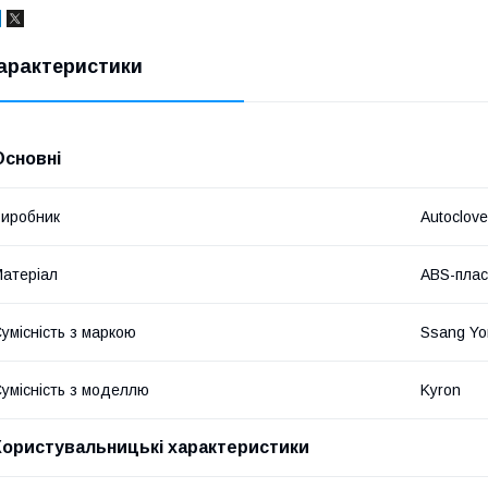
арактеристики
Основні
иробник
Autoclove
атеріал
ABS-плас
умісність з маркою
Ssang Yo
умісність з моделлю
Kyron
Користувальницькі характеристики