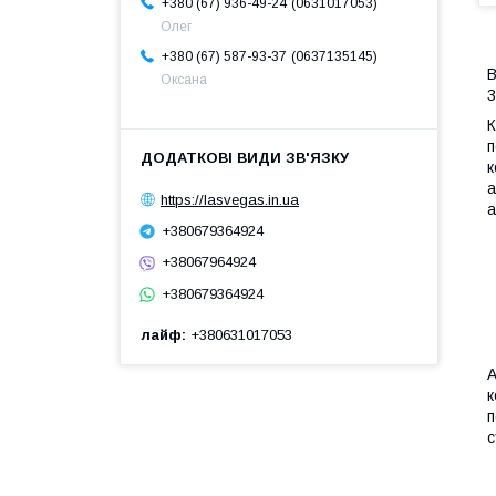
0631017053
+380 (67) 936-49-24
Олег
0637135145
+380 (67) 587-93-37
В
Оксана
3
К
п
к
а
https://lasvegas.in.ua
а
+380679364924
+38067964924
+380679364924
лайф
+380631017053
A
к
п
с