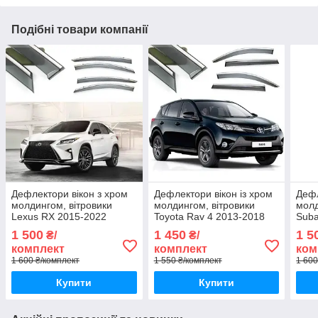
Подібні товари компанії
Дефлектори вікон з хром
Дефлектори вікон із хром
Дефл
молдингом, вітровики
молдингом, вітровики
молд
Lexus RX 2015-2022
Toyota Rav 4 2013-2018
Suba
(нержавіюча смуга)
(неірж смуга)
1 500
1 450
1 5
₴/
₴/
комплект
комплект
ком
1 600 ₴/комплект
1 550 ₴/комплект
1 600
Купити
Купити