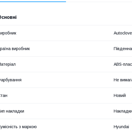
Основні
иробник
Autoclove
раїна виробник
Південна
атеріал
ABS-плас
Фарбування
Не вимаг
Стан
Новий
ип накладки
Накладки
умісність з маркою
Hyundai