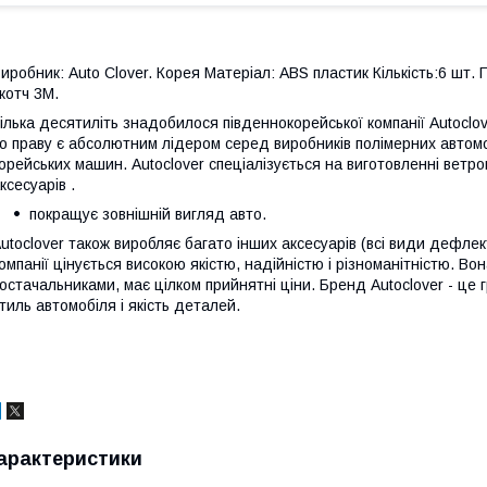
иробник: Auto Clover. Корея Матеріал: ABS пластик Кількість:6 шт. 
котч 3М.
ілька десятиліть знадобилося південнокорейської компанії Autoclo
о праву є абсолютним лідером серед виробників полімерних автомо
орейських машин. Autoclover спеціалізується на виготовленні ветро
ксесуарів .
покращує зовнішній вигляд авто.
utoclover також виробляє багато інших аксесуарів (всі види дефлек
омпанії цінується високою якістю, надійністю і різноманітністю. Во
остачальниками, має цілком прийнятні ціни. Бренд Autoclover - це 
тиль автомобіля і якість деталей.
арактеристики