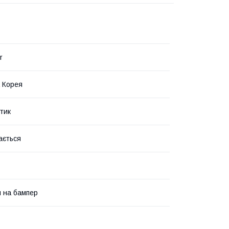
r
 Корея
тик
ається
 на бампер