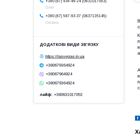
0631017053
+380 (67) 936-49-24
Олег
0637135145
+380 (67) 587-93-37
В
Оксана
с
К
п
к
а
https://lasvegas.in.ua
+380679364924
A
+38067964924
к
п
+380679364924
с
лайф
+380631017053
Х