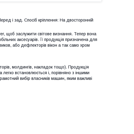
Перед і зад. Спосіб кріплення: На двосторонній
ver, щоб заслужити світове визнання. Тепер вона
більних аксесуарів. Її продукція призначена для
виков, або дефлекторів вікон а так само хром
торів, молдингів, накладок тощо). Продукція
на легко встановлюється і, порівняно з іншими
грамотний вибір власників машин, яким важливі