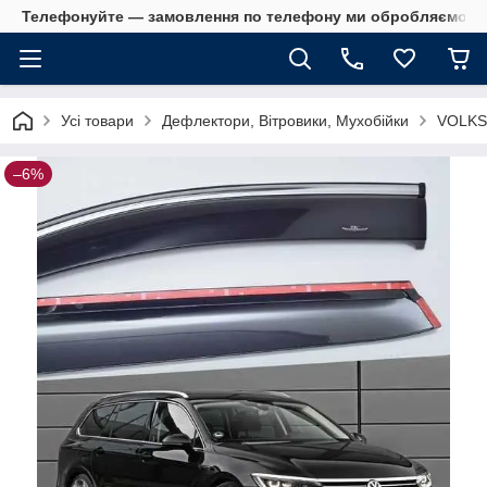
Телефонуйте — замовлення по телефону ми обробляємо в 
Усі товари
Дефлектори, Вітровики, Мухобійки
VOLK
–6%