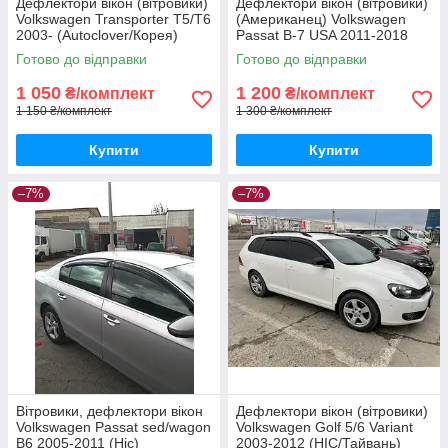
Дефлектори вікон (вітровики)
Дефлектори вікон (вітровики)
Volkswagen Transporter T5/T6
(Американец) Volkswagen
2003- (Autoclover/Корея)
Passat B-7 USA 2011-2018
sed (Autoclover A189)
Готово до відправки
Готово до відправки
1 050
1 200
₴/комплект
₴/комплект
1 150 ₴/комплект
1 300 ₴/комплект
Купити
Купити
–7%
–7%
Вітровики, дефлектори вікон
Дефлектори вікон (вітровики)
Volkswagen Passat sed/wagon
Volkswagen Golf 5/6 Variant
В6 2005-2011 (Hic)
2003-2012 (HIC/Тайвань)