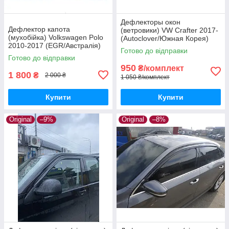
Дефлекторы окон
Дефлектор капота
(ветровики) VW Crafter 2017-
(мухобійка) Volkswagen Polo
(Autoclover/Южная Корея)
2010-2017 (EGR/Австралія)
Готово до відправки
Готово до відправки
950
₴/комплект
1 800
₴
2 000 ₴
1 050 ₴/комплект
Купити
Купити
Original
–9%
Original
–8%