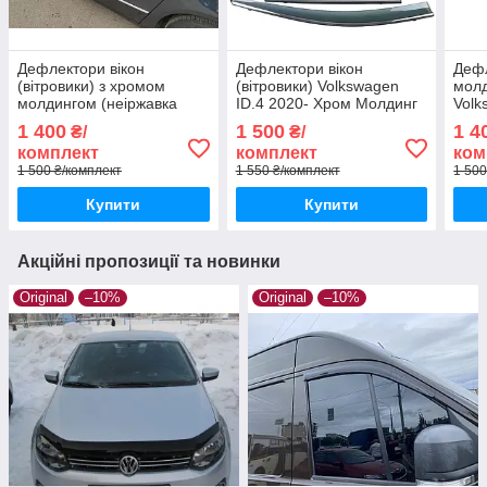
Дефлектори вікон
Дефлектори вікон
Дефл
(вітровики) з хромом
(вітровики) Volkswagen
молд
молдингом (неіржавка
ID.4 2020- Хром Молдинг
Volk
сталь) Volkswagen Passat
З Нержавіючої Сталі 3D
амер
1 400
1 500
1 4
₴/
₴/
B6/ B7 2006-
комплект
комплект
ком
1 500 ₴/комплект
1 550 ₴/комплект
1 500
Купити
Купити
Акційні пропозиції та новинки
Original
–10%
Original
–10%