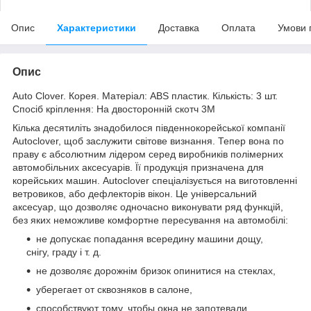
Опис
Характеристики
Доставка
Оплата
Умови 
Опис
Auto Clover. Корея. Матеріал: ABS пластик. Кількість: 3 шт.
Спосіб кріплення: На двосторонній скотч 3М
Кілька десятиліть знадобилося південнокорейської компанії
Autoclover, щоб заслужити світове визнання. Тепер вона по
праву є абсолютним лідером серед виробників полімерних
автомобільних аксесуарів. Її продукція призначена для
корейських машин. Autoclover спеціалізується на виготовленні
ветровиков, або дефлекторів вікон. Це універсальний
аксесуар, що дозволяє одночасно виконувати ряд функцій,
без яких неможливе комфортне пересування на автомобілі:
не допускає попадання всередину машини дощу,
снігу, граду і т. д.
не дозволяє дорожнім бризок опинитися на стеклах,
уберегает от сквозняков в салоне,
способствуют тому, чтобы окна не запотевали,