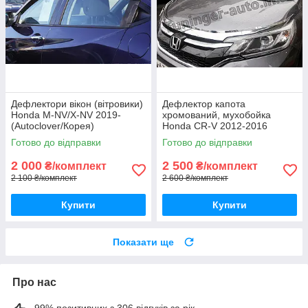
Дефлектори вікон (вітровики)
Дефлектор капота
Honda M-NV/X-NV 2019-
хромований, мухобойка
(Autoclover/Корея)
Honda CR-V 2012-2016
(Autoclover/Корея)
Готово до відправки
Готово до відправки
2 000
2 500
₴/комплект
₴/комплект
2 100 ₴/комплект
2 600 ₴/комплект
Купити
Купити
Показати ще
Про нас
99% позитивних з 306 відгуків за рік