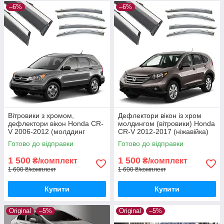
–6%
–6%
Вітровики з хромом,
Дефлектори вікон із хром
дефлектори вікон Honda CR-
молдингом (вітровики) Honda
V 2006-2012 (молддинг
CR-V 2012-2017 (ніжавійка)
нержавейка)
Готово до відправки
Готово до відправки
1 500
1 500
₴/комплект
₴/комплект
1 600 ₴/комплект
1 600 ₴/комплект
Купити
Купити
Original
–5%
Original
–5%