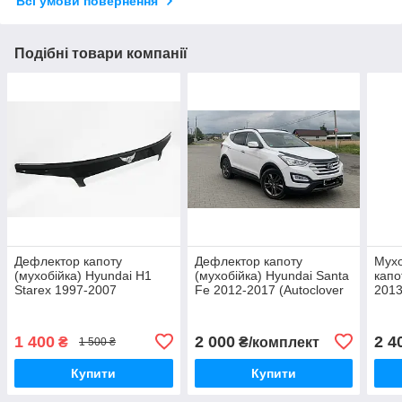
Всі умови повернення
Подібні товари компанії
Дефлектор капоту
Дефлектор капоту
Мухо
(мухобійка) Hyundai H1
(мухобійка) Hyundai Santa
капо
Starex 1997-2007
Fe 2012-2017 (Autoclover
2013
(Autoclover D540)
D543)
1 400
2 000
2 4
₴
₴/комплект
1 500 ₴
Купити
Купити