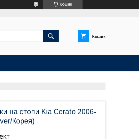
Кошик
Кошик
и на стопи Kia Cerato 2006-
over/Корея)
ект