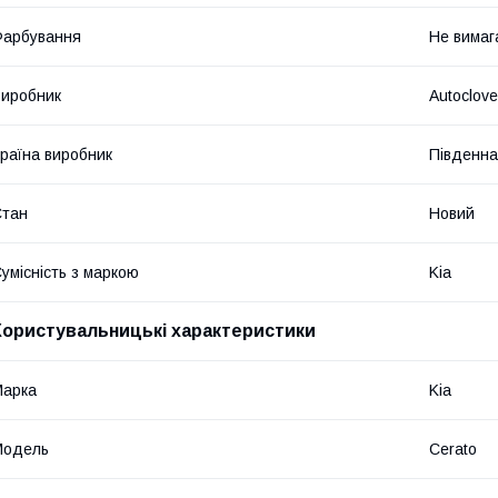
Фарбування
Не вимаг
иробник
Autoclove
раїна виробник
Південна
Стан
Новий
умісність з маркою
Kia
Користувальницькі характеристики
Марка
Kia
Модель
Cerato