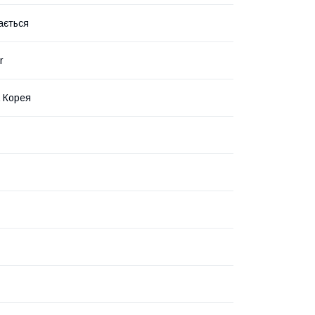
ається
r
 Корея