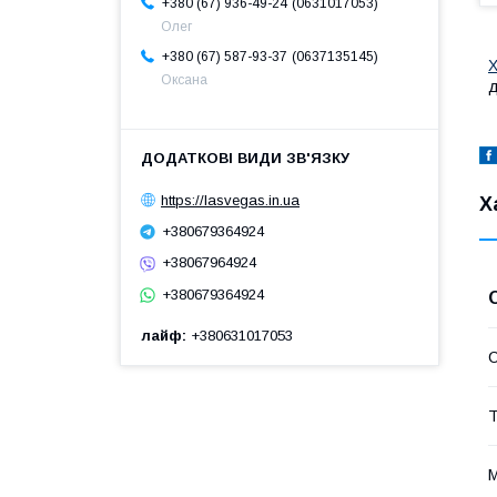
0631017053
+380 (67) 936-49-24
Олег
0637135145
+380 (67) 587-93-37
Х
Оксана
д
https://lasvegas.in.ua
Х
+380679364924
+38067964924
+380679364924
лайф
+380631017053
С
Т
М