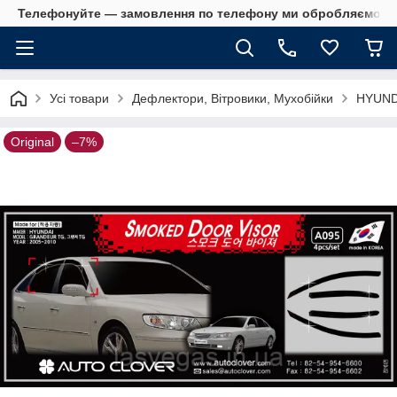
Телефонуйте — замовлення по телефону ми обробляємо в 
Усі товари
Дефлектори, Вітровики, Мухобійки
HYUND
Original
–7%