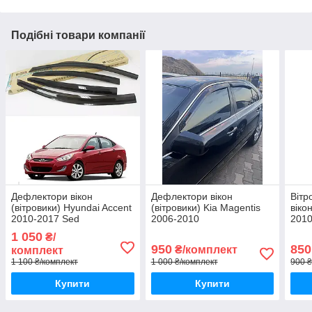
Подібні товари компанії
Дефлектори вікон
Дефлектори вікон
Вітр
(вітровики) Hyundai Accent
(вітровики) Kia Magentis
віко
2010-2017 Sed
2006-2010
2010
(Autoclover/Корея)
(Autoclover/A092/ Корея)
1 050
₴/
950
850
₴/комплект
комплект
1 100 ₴/комплект
1 000 ₴/комплект
900 ₴
Купити
Купити