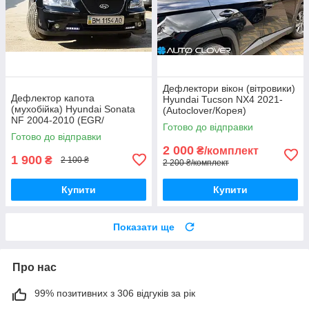
Дефлектори вікон (вітровики)
Дефлектор капота
Hyundai Tucson NX4 2021-
(мухобійка) Hyundai Sonata
(Autoclover/Корея)
NF 2004-2010 (EGR/
Готово до відправки
Австралія)
Готово до відправки
2 000
₴/комплект
1 900
₴
2 100 ₴
2 200 ₴/комплект
Купити
Купити
Показати ще
Про нас
99% позитивних з 306 відгуків за рік