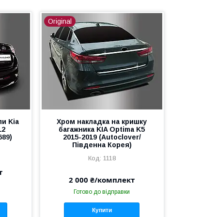
Original
пи Kia
Хром накладка на кришку
12
багажника KIA Optima K5
689)
2015-2019 (Autoclover/
Південна Корея)
1118
т
2 000 ₴/комплект
Готово до відправки
Купити