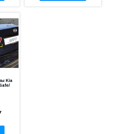
пы Kia
Safe/
т